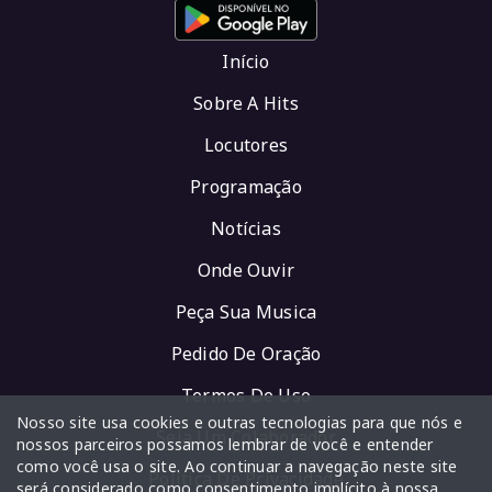
Início
Sobre A Hits
Locutores
Programação
Notícias
Onde Ouvir
Peça Sua Musica
Pedido De Oração
Termos De Uso
Nosso site usa cookies e outras tecnologias para que nós e
Seja Um Colaborador
nossos parceiros possamos lembrar de você e entender
como você usa o site. Ao continuar a navegação neste site
Política De Privacidade
será considerado como consentimento implícito à nossa