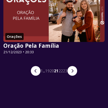
Orações
Oração Pela Família
21/12/2023 • 20:33
1
...
19
20
21
22
23