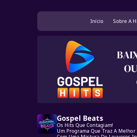
Início
Sobre A H
Gospel Beats
Os Hits Que Contagiam!
Um Programa Que Traz A Melhor S
Com Uma Mistura De Louvores Ins