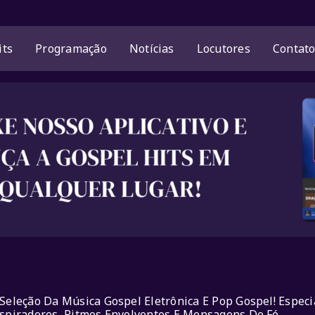
its
Programação
Notícias
Locutores
Contat
eleção Da Música Gospel Eletrônica E Pop Gospel! Especi
piradores, Ritmos Envolventes E Mensagens De Fé.